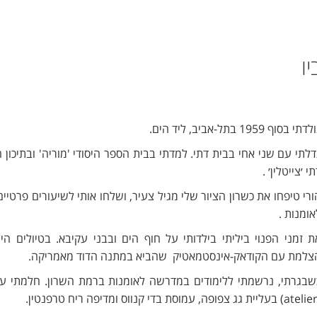
יו
דתי בסוף 1959 בתל-אביב, ליד הים.
דלתי עם שני אחי בבית דתי. למדתי בבית הספר היסודי 'מוריה' ובתיכון
י ׳צייטלין׳ .
ורי טיפחו את כשרון הציור שלי מגיל צעיר, ושלחו אותי לשיעורים פרטיים
אומנות .
ת זמני הפנוי ביליתי בילדותי על חוף הים ובבני עקיבא. בטיולים היי
צלמת עם הקודאק-אינסטמאטיק שהביא במתנה הדוד מאמריקה.
שבגרתי, נרשמתי ללימודים במדרשה לאומנות ברמת השרון. חלמתי ע