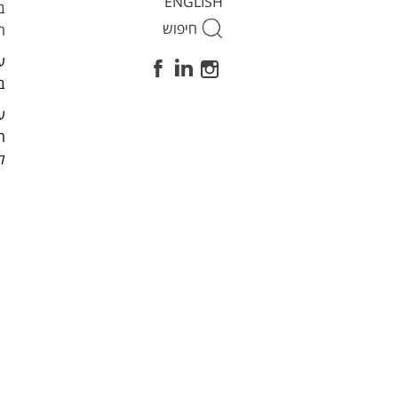
ENGLISH
ב
Search
ה
for:
ע
ב
ע
ה
ל