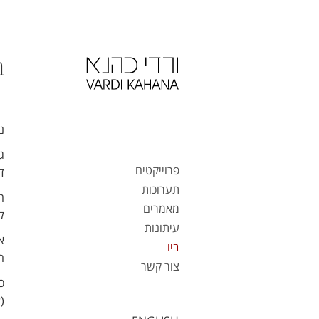
ב
נול
ג
פרוייקטים
דת
תערוכות
ה
מאמרים
ל
עיתונות
א
ביו
ה
צור קשר
כ
(atelier) בעליית גג צפופה, עמוסת בדי קנווס ומדיפה ריח טרפנטין.